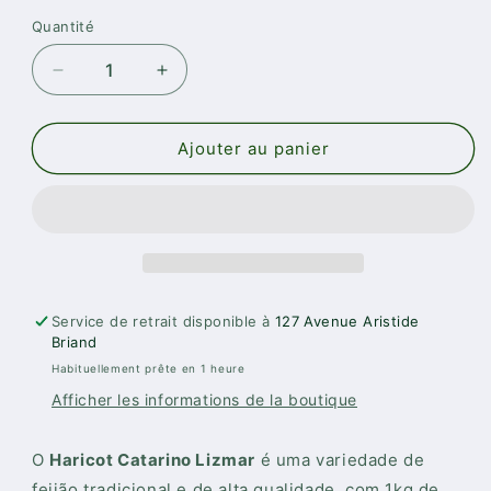
Quantité
Réduire
Augmenter
la
la
quantité
quantité
de
de
Ajouter au panier
HARICOT
HARICOT
CATARINO
CATARINO
LIZMAR
LIZMAR
1KG
1KG
Service de retrait disponible à
127 Avenue Aristide
Briand
Habituellement prête en 1 heure
Afficher les informations de la boutique
O
Haricot Catarino Lizmar
é uma variedade de
feijão tradicional e de alta qualidade, com 1kg de